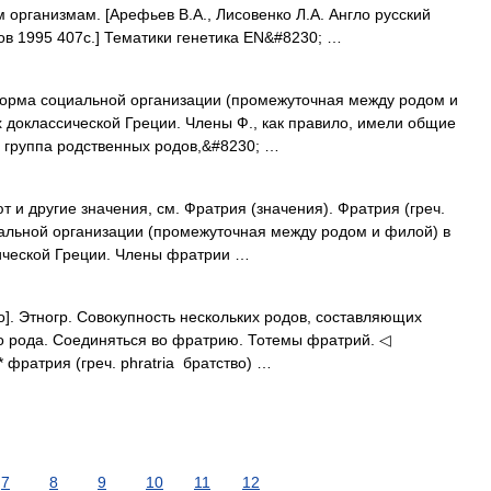
 организмам. [Арефьев В.А., Лисовенко Л.А. Англо русский
ов 1995 407с.] Тематики генетика EN&#8230; …
 форма социальной организации (промежуточная между родом и
х доклассической Греции. Члены Ф., как правило, имели общие
 группа родственных родов,&#8230; …
 и другие значения, см. Фратрия (значения). Фратрия (греч.
циальной организации (промежуточная между родом и филой) в
сической Греции. Члены фратрии …
тво]. Этногр. Совокупность нескольких родов, составляющих
о рода. Соединяться во фратрию. Тотемы фратрий. ◁
* фратрия (греч. phratria братство) …
7
8
9
10
11
12