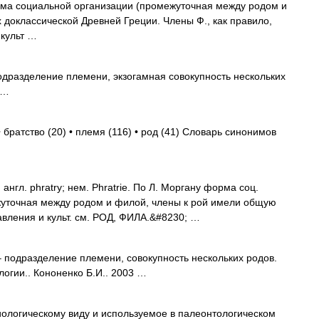
орма социальной организации (промежуточная между родом и
 доклассической Древней Греции. Члены Ф., как правило,
культ …
 подразделение племени, экзогамная совокупность нескольких
 …
 братство (20) • племя (116) • род (41) Словарь синонимов
) англ. phratry; нем. Phratrie. По Л. Моргану форма соц.
жуточная между родом и филой, члены к рой имели общую
вления и культ. см. РОД, ФИЛА.&#8230; …
) – подразделение племени, совокупность нескольких родов.
огии.. Кононенко Б.И.. 2003 …
ологическому виду и используемое в палеонтологическом