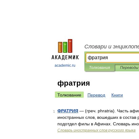
Словари и энциклоп
academic.ru
Толкования
Переводы
фратрия
Толкование
Перевод
Книги
ФРАТРИЯ
— (греч. phratria). Часть аф
1
иностранных слов, вошедших в состав р
подотдел филы в Афинах. Словарь ино
Словарь иностранных слов русского языка