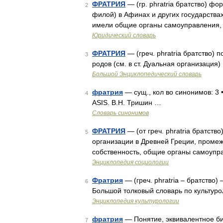
ФРАТРИЯ
— (гр. phratria братство) ф
2
филой) в Афинах и других государствах
имели общие органы самоуправления, 
Юридический словарь
ФРАТРИЯ
— (греч. phratria братство)
3
родов (см. в ст. Дуальная организация)
Большой Энциклопедический словарь
фратрия
— сущ., кол во синонимов: 3 •
4
ASIS. В.Н. Тришин …
Словарь синонимов
ФРАТРИЯ
— (от греч. phratria братство
5
организации в Древней Греции, проме
собственность, общие органы самоупра
Энциклопедия социологии
Фратрия
— (греч. phratria – братство
6
Большой толковый словарь по культурол
Энциклопедия культурологии
фратрия
— Понятие, эквивалентное би
7