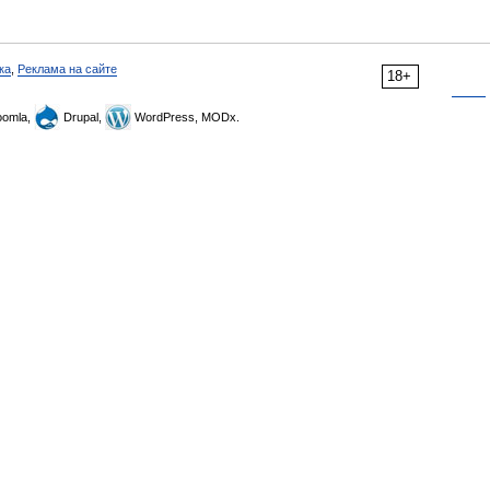
ка
,
Реклама на сайте
18+
omla,
Drupal,
WordPress, MODx.