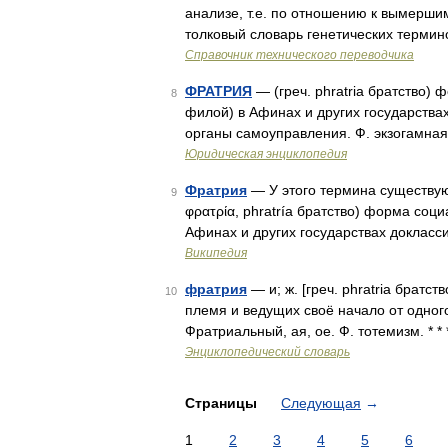
анализе, т.е. по отношению к вымершим
толковый словарь генетических термин
Справочник технического переводчика
ФРАТРИЯ
— (греч. phratria братство)
8
филой) в Афинах и других государства
органы самоуправления. Ф. экзогамная
Юридическая энциклопедия
Фратрия
— У этого термина существуют
9
φρατρία, phratría братство) форма со
Афинах и других государствах доклас
Википедия
фратрия
— и; ж. [греч. phratria братс
10
племя и ведущих своё начало от одног
Фратриальный, ая, ое. Ф. тотемизм. * * 
Энциклопедический словарь
Страницы
Следующая
→
1
2
3
4
5
6