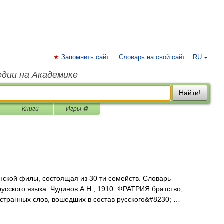
Запомнить сайт
Словарь на свой сайт
RU
едии на Академике
Найти!
Книги
Игры ⚽
инской филы, состоящая из 30 ти семейств. Словарь
усского языка. Чудинов А.Н., 1910. ФРАТРИЯ братство,
странных слов, вошедших в состав русского&#8230; …